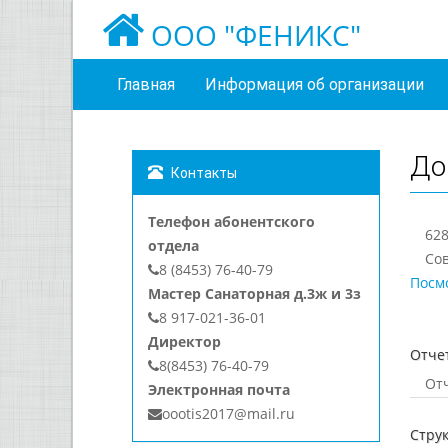
ООО "ФЕНИКС"
Главная
Информация об организации
До
Контакты
Телефон абонентского
628
отдела
Сов
8 (8453) 76-40-79
Посм
Мастер Санаторная д.3ж и 3з
8 917-021-36-01
Директор
Отче
8(8453) 76-40-79
От
Электронная почта
oootis2017@mail.ru
Струк