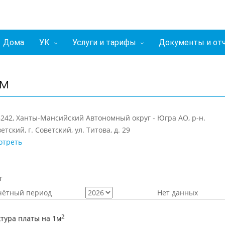
Дома
УК
Услуги и тарифы
Документы и от
м
242, Ханты-Мансийский Автономный округ - Югра АО, р-н.
етский, г. Советский, ул. Титова, д. 29
отреть
т
чётный период
Нет данных
2
тура платы на 1м